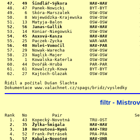
 47.   49  Šindlář-Sýkora         HAV-HAV             

 48.   47  Panek-Nowicki          BYT-BYT             
 49.    6  Skóra-Marszalek        OSW-OSW             
 50.    8  Wojewódzka-Krajewska   OSW-OSW             
 52.   56  Janas-Gallik           HAV-HAV             
 54.   45  Auxová-Kasza           HAV-HAV             
 56.   48  Holeš-Vomočil          HAV-PAR             

 57.   29  Nowak-Warecha          OSW-OSW             
 58.   23  Naglik-Majer           OSW-OSW             
 59.    1  Kowalska-Katerla       OSW-OSW             
 60.   44  Dvořák-Hrubá           PAR-PAR             
 61.   61  Kowalczyk-Kowa         BYT-BYT             
 62.   27  Kajtoch-Glazak         OSW-OSW             
Řídil a počítal Dušan Šlachta

Dokumentace www.valachnet.cz/spags/bridz/vysledky
filtr - Mistr
Rank   No          Pair                             Se
  2.   35  Žylka-Šmigala          HAV-HAV             
  3.   10  Heroutová-Nymš         HAV-TRU             
  5.   57  Kubala-Novotný         HAV-UHR             