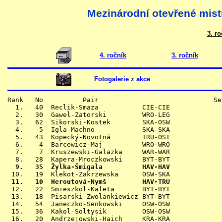
Mezinárodní otevřené mist
3. ro
4. ročník
3. ročník
Fotogalerie z akce
Rank   No          Pair                             Se
  1.   40  Reclik-Smaza           CIE-CIE             
  2.   30  Gawel-Zatorski         WRO-LEG             
  3.   62  Sikorski-Kostek        SKA-OSW             
  4.    5  Igla-Machno            SKA-SKA             
  5.   43  Kopecký-Novotná        TRU-OST             
  6.    4  Barcewicz-Maj          WRO-WRO             
  7.    7  Kruszewski-Galazka     WAR-WAR             
  9.   35  Žylka-Šmigala          HAV-HAV             
 11.   10  Heroutová-Nymš         HAV-TRU             

 12.   22  Smieszkol-Kaleta       BYT-BYT             
 13.   18  Pisarski-Zwolankiewicz BYT-BYT             
 14.   54  Janeczko-Senkowski     OSW-OSW             
 15.   36  Kakol-Soltysik         OSW-OSW             
 16.   20  Andrzejowski-Haich     KRA-KRA             