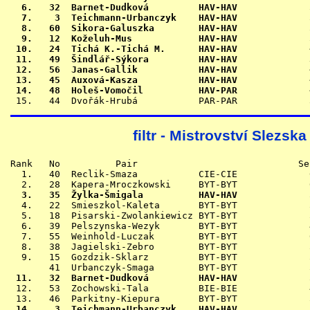
  6.   32  Barnet-Dudková         HAV-HAV             
  7.    3  Teichmann-Urbanczyk    HAV-HAV             
  8.   60  Sikora-Galuszka        HAV-HAV             
  9.   12  Koželuh-Mus            HAV-HAV             
 10.   24  Tichá K.-Tichá M.      HAV-HAV             
 11.   49  Šindlář-Sýkora         HAV-HAV             
 12.   56  Janas-Gallik           HAV-HAV             
 13.   45  Auxová-Kasza           HAV-HAV             
 14.   48  Holeš-Vomočil          HAV-PAR             
filtr - Mistrovství Slezsk
Rank   No          Pair                             Se
  1.   40  Reclik-Smaza           CIE-CIE             
  3.   35  Žylka-Šmigala          HAV-HAV             

  4.   22  Smieszkol-Kaleta       BYT-BYT             
  5.   18  Pisarski-Zwolankiewicz BYT-BYT             
  6.   39  Pelszynska-Wezyk       BYT-BYT             
  7.   55  Weinhold-Luczak        BYT-BYT             
  8.   38  Jagielski-Zebro        BYT-BYT             
  9.   15  Gozdzik-Sklarz         BYT-BYT             
 11.   32  Barnet-Dudková         HAV-HAV             

 12.   53  Zochowski-Tala         BIE-BIE             
 14.    3  Teichmann-Urbanczyk    HAV-HAV             