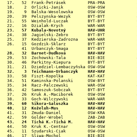
 17.   52  Frank-Petrásek         PRA-PRA             
 18.    2  Orlicki-Janik          OSW-OSW             
 19.    9  Balska-Wesolowska      OSW-OSW             
 20.   39  Pelszynska-Wezyk       BYT-BYT             
 21.   55  Weinhold-Luczak        BYT-BYT             
 23.   57  Kubala-Novotný         HAV-UHR             

 24.   38  Jagielski-Zebro        BYT-BYT             
 25.   37  Kedzierska-Zadrozna    WAR-WAR             
 26.   15  Gozdzik-Sklarz         BYT-BYT             
 28.   32  Barnet-Dudková         HAV-HAV             

 29.   53  Zochowski-Tala         BIE-BIE             
 30.   46  Parkitny-Kiepura       BYT-BYT             
 32.    3  Teichmann-Urbanczyk    HAV-HAV             

 33.   58  Fiszt-Kopolka          KAT-KAT             
 34.   51  Kaminska-Polanski      OSW-BYT             
 35.   34  Racz-Palczewski        WAR-OSW             
 36.   42  Samoszuk-Sobczak       BYT-BYT             
 37.   26  Kruk A.-Maciborek      OSW-OSW             
 39.   60  Sikora-Galuszka        HAV-HAV             
 40.   12  Koželuh-Mus            HAV-HAV             

 41.   31  Zmuda-Daniel           OSW-KRA             
 43.   24  Tichá K.-Tichá M.      HAV-HAV             

 44.   50  Kruk K.-Centnar        OSW-OSW             
 45.   11  Szudarski-Ciak         OSW-OSW             