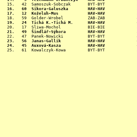
 16.   60  Sikora-Galuszka        HAV-HAV             
 17.   12  Koželuh-Mus            HAV-HAV             
 19.   24  Tichá K.-Tichá M.      HAV-HAV             
 21.   49  Šindlář-Sýkora         HAV-HAV             
 23.   56  Janas-Gallik           HAV-HAV             
 24.   45  Auxová-Kasza           HAV-HAV             